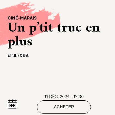
CINÉ-MARAIS
Un p’tit truc en
plus
d’Artus
11 DÉC. 2024 - 17:00
ACHETER