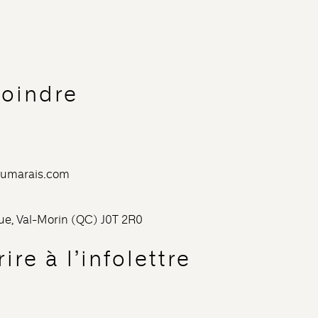
joindre
dumarais.com
nue, Val-Morin (QC) J0T 2R0
ire à l’infolettre