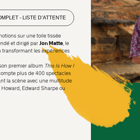
MPLET - LISTE D’ATTENTE
motions sur une toile tissée
Jon Matte
Fondé et dirigé par
, le
n transformant les expériences
 son premier album
This Is How I
ompte plus de 400 spectacles
nt la scène avec une multitude
n Howard, Edward Sharpe ou