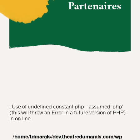
Partenaires
: Use of undefined constant php - assumed 'php'
(this will throw an Error in a future version of PHP)
in
on line
/home/tdmarais/dev.theatredumarais.com/wp-
29