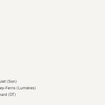
ulet (Son)
ey-Ferris (Lumières)
ard (DT)