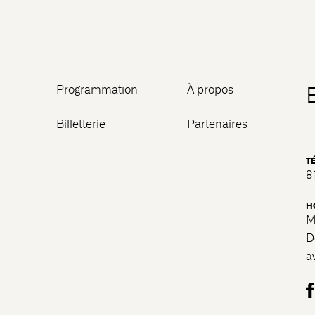
Programmation
À propos
Billetterie
Partenaires
T
8
H
M
D
a