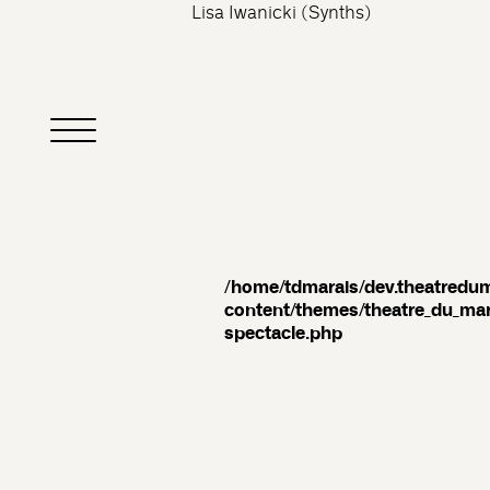
Lisa Iwanicki (Synths)
/home/tdmarais/dev.theatredu
content/themes/theatre_du_mar
spectacle.php