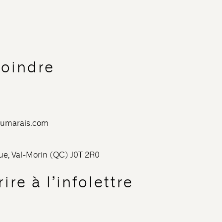
joindre
dumarais.com
nue, Val-Morin (QC) J0T 2R0
ire à l’infolettre