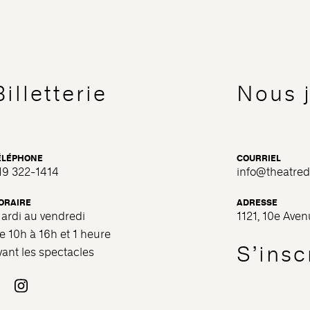
Billetterie
Nous 
ÉLÉPHONE
COURRIEL
19 322-1414
info@theatre
ORAIRE
ADRESSE
ardi au vendredi
1121, 10e Ave
e 10h à 16h et 1 heure
S’inscr
vant les spectacles