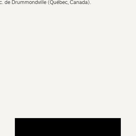
c. de Drummondville (Québec, Canada).
War