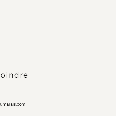
joindre
dumarais.com