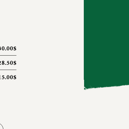
30.00$
28.50$
15.00$