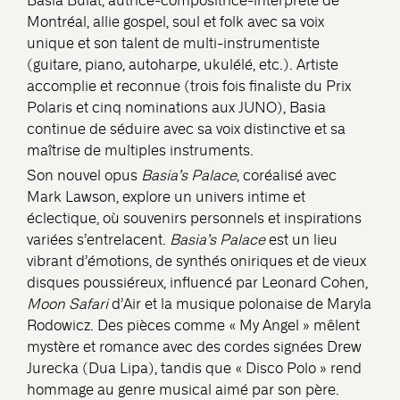
Basia Bulat, autrice-compositrice-interprète de
Montréal, allie gospel, soul et folk avec sa voix
unique et son talent de multi-instrumentiste
(guitare, piano, autoharpe, ukulélé, etc.). Artiste
accomplie et reconnue (trois fois finaliste du Prix
Polaris et cinq nominations aux JUNO), Basia
continue de séduire avec sa voix distinctive et sa
maîtrise de multiples instruments.
Son nouvel opus
Basia’s Palace
, coréalisé avec
Mark Lawson, explore un univers intime et
éclectique, où souvenirs personnels et inspirations
variées s’entrelacent.
Basia’s Palace
est un lieu
vibrant d’émotions, de synthés oniriques et de vieux
disques poussiéreux, influencé par Leonard Cohen,
Moon Safari
d’Air et la musique polonaise de Maryla
Rodowicz. Des pièces comme « My Angel » mêlent
mystère et romance avec des cordes signées Drew
Jurecka (Dua Lipa), tandis que « Disco Polo » rend
hommage au genre musical aimé par son père.