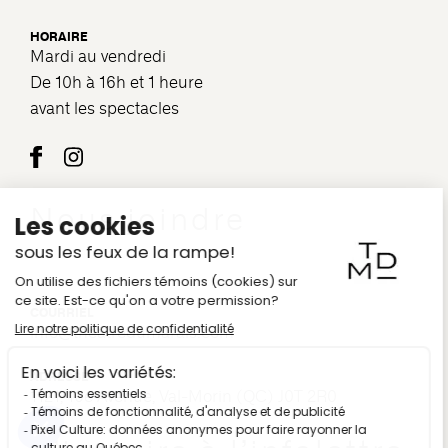
HORAIRE
Mardi au vendredi
De 10h à 16h et 1 heure
avant les spectacles
Nous joindre
COURRIEL
info@theatredumarais.com
ADRESSE
1121, 10e Avenue, Val-Morin (QC) J0T 2R0