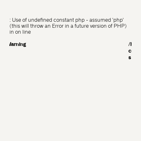
: Use of undefined constant php - assumed 'php'
(this will throw an Error in a future version of PHP)
in
on line
Warning
/hom
cont
spec